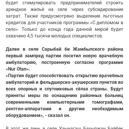
будет стимулировать предпринимателей строить
арендное жильё на селе через субсидирование
затрат. Также предусмотрено выделение льготных
кредитов для участников программы «С дипломом в
село». Только до конца года данной мерой будет
охвачено 4,5 тысячи молодых специалистов.
Далее в селе Сарыбай би Жамбылского района
первый зампред партии посетил новую врачебную
амбулаторию, построенную согласно программе
«Nur Otan».
«Партия будет способствовать открытию врачебных
амбулаторий и фельдшерско-акушерских пунктов во
всех опорных и спутниковых сёлах страны. Будут
приняты меры по оснащению районных больниц
современными компьютерными томографами,
рентген-аппаратами и другим необходимым
оборудованием», - сказал он.
В этот же день в селе Узынагаш Бауыржан Байбек